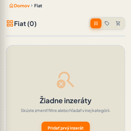
home
chevron_right
Domov
Fiat
grid_view
Fiat (0)
apps
sell
shopping_cart
search_off
Žiadne inzeráty
Skúste zmeniť filtre alebo hľadať v inej kategórii.
Pridať prvý inzerát