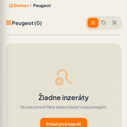
home
chevron_right
Domov
Peugeot
grid_view
Peugeot (0)
apps
sell
shopping_cart
search_off
Žiadne inzeráty
Skúste zmeniť filtre alebo hľadať v inej kategórii.
Pridať prvý inzerát