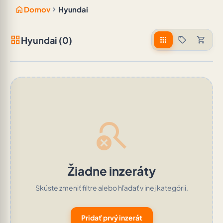
home
chevron_right
Domov
Hyundai
grid_view
Hyundai (0)
apps
sell
shopping_cart
search_off
Žiadne inzeráty
Skúste zmeniť filtre alebo hľadať v inej kategórii.
Pridať prvý inzerát