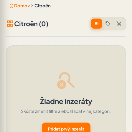
home
chevron_right
Domov
Citroën
grid_view
Citroën (0)
apps
sell
shopping_cart
search_off
Žiadne inzeráty
Skúste zmeniť filtre alebo hľadať v inej kategórii.
Pridať prvý inzerát