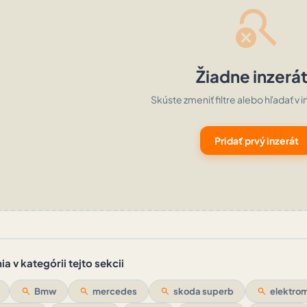
search_off
Žiadne inzerá
Skúste zmeniť filtre alebo hľadať v i
Pridať prvý inzerát
a v kategórii tejto sekcii
search
Bmw
search
mercedes
search
skoda superb
search
elektrom