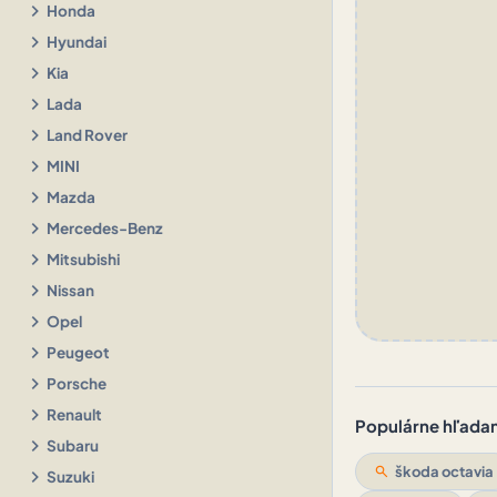
chevron_right
Honda
chevron_right
Hyundai
chevron_right
Kia
chevron_right
Lada
chevron_right
Land Rover
chevron_right
MINI
chevron_right
Mazda
chevron_right
Mercedes-Benz
chevron_right
Mitsubishi
chevron_right
Nissan
chevron_right
Opel
chevron_right
Peugeot
chevron_right
Porsche
chevron_right
Renault
Populárne hľadani
chevron_right
Subaru
search
škoda octavia
chevron_right
Suzuki