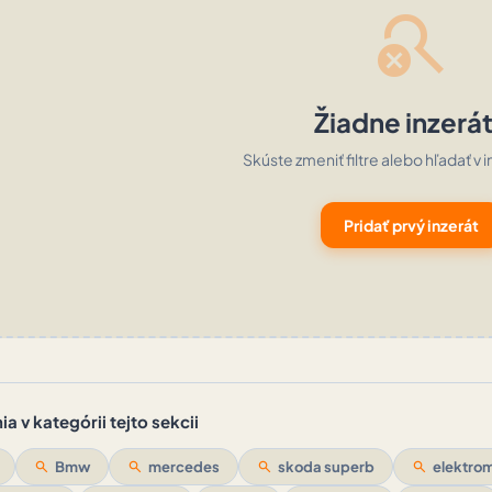
search_off
Žiadne inzerá
Skúste zmeniť filtre alebo hľadať v i
Pridať prvý inzerát
a v kategórii tejto sekcii
search
Bmw
search
mercedes
search
skoda superb
search
elektrom