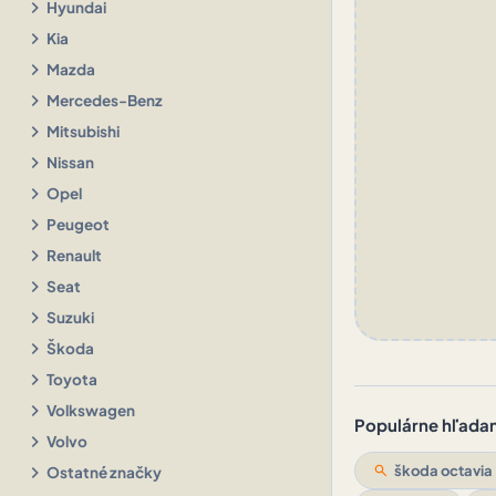
chevron_right
Hyundai
chevron_right
Kia
chevron_right
Mazda
chevron_right
Mercedes-Benz
chevron_right
Mitsubishi
chevron_right
Nissan
chevron_right
Opel
chevron_right
Peugeot
chevron_right
Renault
chevron_right
Seat
chevron_right
Suzuki
chevron_right
Škoda
chevron_right
Toyota
chevron_right
Volkswagen
Populárne hľadani
chevron_right
Volvo
chevron_right
search
škoda octavia
Ostatné značky