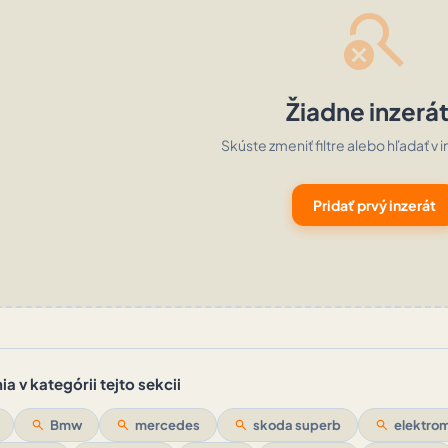
search_off
Žiadne inzerá
Skúste zmeniť filtre alebo hľadať v i
Pridať prvý inzerát
a v kategórii tejto sekcii
search
Bmw
search
mercedes
search
skoda superb
search
elektrom