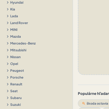
chevron_right
Hyundai
chevron_right
Kia
chevron_right
Lada
chevron_right
Land Rover
chevron_right
MINI
chevron_right
Mazda
chevron_right
Mercedes-Benz
chevron_right
Mitsubishi
chevron_right
Nissan
chevron_right
Opel
chevron_right
Peugeot
chevron_right
Porsche
chevron_right
Renault
chevron_right
Seat
Populárne hľadani
chevron_right
Subaru
search
škoda octavia
chevron_right
Suzuki