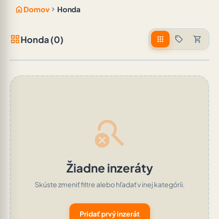
home
chevron_right
Domov
Honda
grid_view
Honda (0)
apps
sell
shopping_cart
search_off
Žiadne inzeráty
Skúste zmeniť filtre alebo hľadať v inej kategórii.
Pridať prvý inzerát