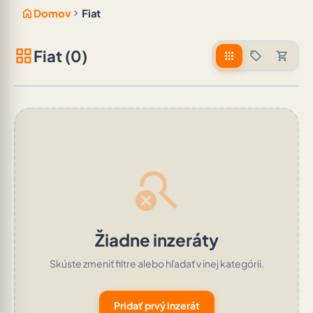
home
chevron_right
Domov
Fiat
grid_view
Fiat (0)
apps
sell
shopping_cart
search_off
Žiadne inzeráty
Skúste zmeniť filtre alebo hľadať v inej kategórii.
Pridať prvý inzerát