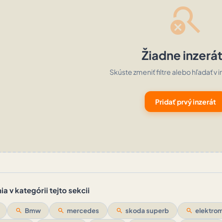
search_off
Žiadne inzerá
Skúste zmeniť filtre alebo hľadať v i
Pridať prvý inzerát
a v kategórii tejto sekcii
search
Bmw
search
mercedes
search
skoda superb
search
elektrom