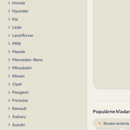
chevron_right
Honda
chevron_right
Hyundai
chevron_right
Kia
chevron_right
Lada
chevron_right
Land Rover
chevron_right
MINI
chevron_right
Mazda
chevron_right
Mercedes-Benz
chevron_right
Mitsubishi
chevron_right
Nissan
chevron_right
Opel
chevron_right
Peugeot
chevron_right
Porsche
chevron_right
Renault
Populárne hľadani
chevron_right
Subaru
search
škoda octavia
chevron_right
Suzuki