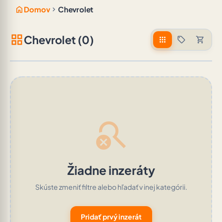
home
chevron_right
Domov
Chevrolet
grid_view
Chevrolet (0)
apps
sell
shopping_cart
search_off
Žiadne inzeráty
Skúste zmeniť filtre alebo hľadať v inej kategórii.
Pridať prvý inzerát