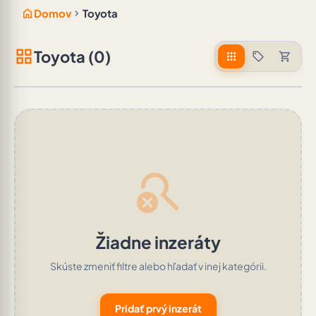
home
chevron_right
Domov
Toyota
grid_view
Toyota (0)
apps
sell
shopping_cart
search_off
Žiadne inzeráty
Skúste zmeniť filtre alebo hľadať v inej kategórii.
Pridať prvý inzerát