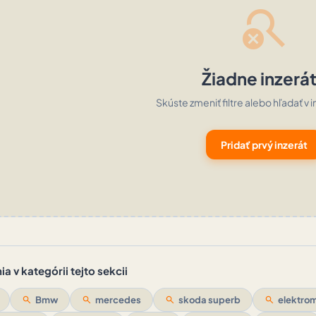
search_off
Žiadne inzerá
Skúste zmeniť filtre alebo hľadať v i
Pridať prvý inzerát
a v kategórii tejto sekcii
search
Bmw
search
mercedes
search
skoda superb
search
elektrom