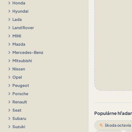
chevron_right
Honda
chevron_right
Hyundai
chevron_right
Lada
chevron_right
Land Rover
chevron_right
MINI
chevron_right
Mazda
chevron_right
Mercedes-Benz
chevron_right
Mitsubishi
chevron_right
Nissan
chevron_right
Opel
chevron_right
Peugeot
chevron_right
Porsche
chevron_right
Renault
chevron_right
Seat
Populárne hľadani
chevron_right
Subaru
search
škoda octavia
chevron_right
Suzuki