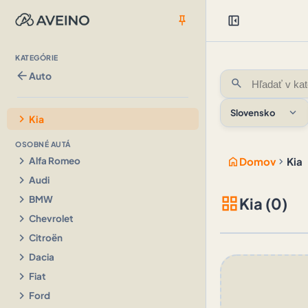
push_pin
left_panel_close
KATEGÓRIE
arrow_back
Auto
search
expand_more
Slovensko
chevron_right
Kia
OSOBNÉ AUTÁ
chevron_right
home
chevron_right
Alfa Romeo
Domov
Kia
chevron_right
Audi
chevron_right
grid_view
BMW
Kia (0)
chevron_right
Chevrolet
chevron_right
Citroën
chevron_right
Dacia
chevron_right
Fiat
chevron_right
Ford