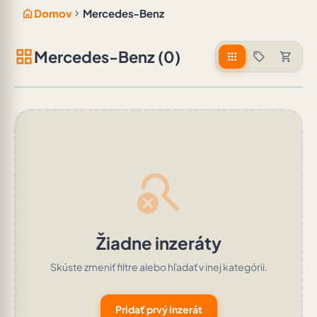
home
chevron_right
Domov
Mercedes-Benz
grid_view
Mercedes-Benz (0)
apps
sell
shopping_cart
search_off
Žiadne inzeráty
Skúste zmeniť filtre alebo hľadať v inej kategórii.
Pridať prvý inzerát