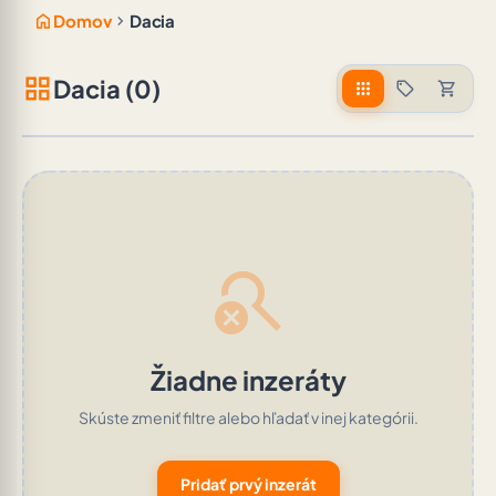
home
chevron_right
Domov
Dacia
grid_view
Dacia (0)
apps
sell
shopping_cart
search_off
Žiadne inzeráty
Skúste zmeniť filtre alebo hľadať v inej kategórii.
Pridať prvý inzerát