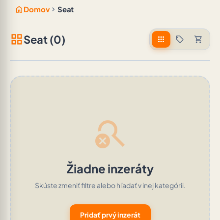
home
chevron_right
Domov
Seat
grid_view
Seat (0)
apps
sell
shopping_cart
search_off
Žiadne inzeráty
Skúste zmeniť filtre alebo hľadať v inej kategórii.
Pridať prvý inzerát