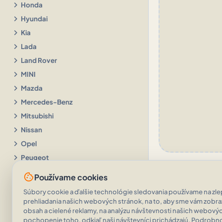
chevron_right
Honda
chevron_right
Hyundai
chevron_right
Kia
chevron_right
Lada
chevron_right
Land Rover
chevron_right
MINI
chevron_right
Mazda
chevron_right
Mercedes-Benz
chevron_right
Mitsubishi
chevron_right
Nissan
chevron_right
Opel
chevron_right
Peugeot
chevron_right
Porsche
cookie
Používame cookies
chevron_right
Renault
Súbory cookie a ďalšie technológie sledovania používame na zlep
chevron_right
Seat
prehliadania našich webových stránok, na to, aby sme vám zobr
obsah a cielené reklamy, na analýzu návštevnosti našich webovýc
chevron_right
Subaru
pochopenie toho, odkiaľ naši návštevníci prichádzajú. Podrobnos