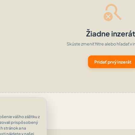
search_off
Žiadne inzerá
Skúste zmeniť filtre alebo hľadať v i
Pridať prvý inzerát
šenie vášho zážitku z
azovali prispôsobený
h stránok a na
ti nájdete v našej