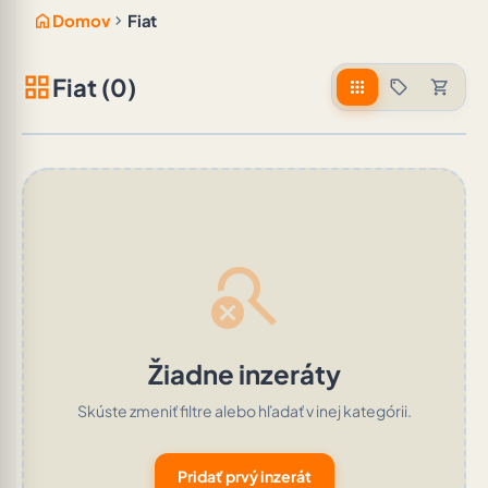
home
chevron_right
Domov
Fiat
grid_view
Fiat (0)
apps
sell
shopping_cart
search_off
Žiadne inzeráty
Skúste zmeniť filtre alebo hľadať v inej kategórii.
Pridať prvý inzerát