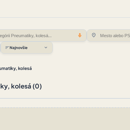
location_on
mic
expand_more
sort
Najnovšie
umatiky, kolesá
y, kolesá (0)