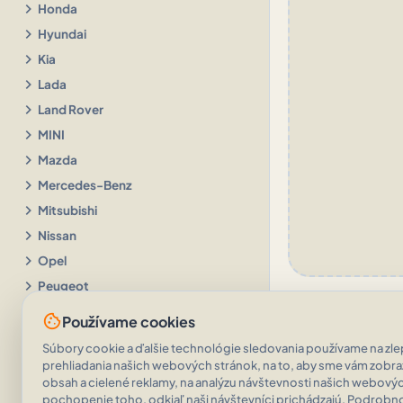
chevron_right
Honda
chevron_right
Hyundai
chevron_right
Kia
chevron_right
Lada
chevron_right
Land Rover
chevron_right
MINI
chevron_right
Mazda
chevron_right
Mercedes-Benz
chevron_right
Mitsubishi
chevron_right
Nissan
chevron_right
Opel
chevron_right
Peugeot
chevron_right
Porsche
cookie
Používame cookies
chevron_right
Renault
Súbory cookie a ďalšie technológie sledovania používame na zlep
chevron_right
Seat
prehliadania našich webových stránok, na to, aby sme vám zobr
obsah a cielené reklamy, na analýzu návštevnosti našich webovýc
chevron_right
Subaru
pochopenie toho, odkiaľ naši návštevníci prichádzajú. Podrobnos