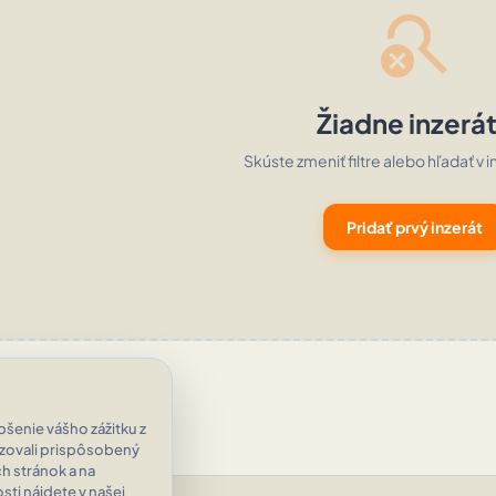
search_off
Žiadne inzerá
Skúste zmeniť filtre alebo hľadať v i
Pridať prvý inzerát
šenie vášho zážitku z
azovali prispôsobený
h stránok a na
ti nájdete v našej