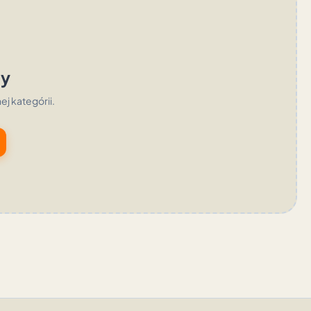
ty
nej kategórii.