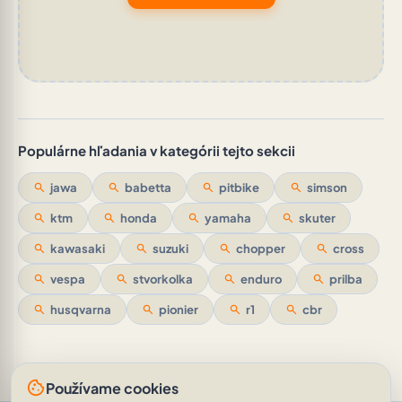
Populárne hľadania v kategórii tejto sekcii
search
jawa
search
babetta
search
pitbike
search
simson
search
ktm
search
honda
search
yamaha
search
skuter
search
kawasaki
search
suzuki
search
chopper
search
cross
search
vespa
search
stvorkolka
search
enduro
search
prilba
search
husqvarna
search
pionier
search
r1
search
cbr
cookie
Používame cookies