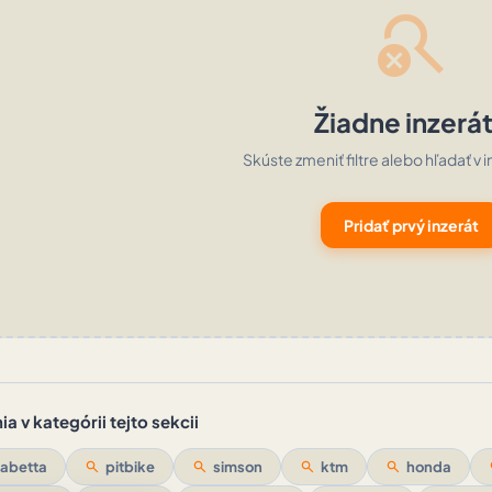
search_off
Žiadne inzerá
Skúste zmeniť filtre alebo hľadať v i
Pridať prvý inzerát
a v kategórii tejto sekcii
abetta
search
pitbike
search
simson
search
ktm
search
honda
s