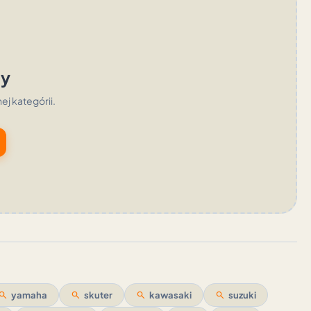
ty
nej kategórii.
earch
yamaha
search
skuter
search
kawasaki
search
suzuki