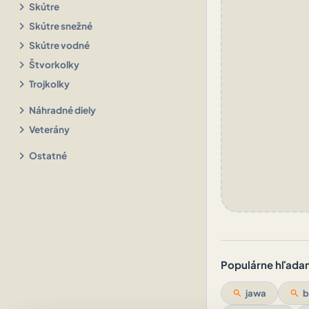
chevron_right
Skútre
chevron_right
Skútre snežné
chevron_right
Skútre vodné
chevron_right
Štvorkolky
chevron_right
Trojkolky
chevron_right
Náhradné diely
chevron_right
Veterány
chevron_right
Ostatné
Populárne hľadani
search
jawa
search
b