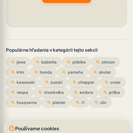
Populárne hľadania v kategórii tejto sekcii
search
jawa
search
babetta
search
pitbike
search
simson
search
ktm
search
honda
search
yamaha
search
skuter
search
kawasaki
search
suzuki
search
chopper
search
cross
search
vespa
search
stvorkolka
search
enduro
search
prilba
search
husqvarna
search
pionier
search
r1
search
cbr
cookie
Používame cookies