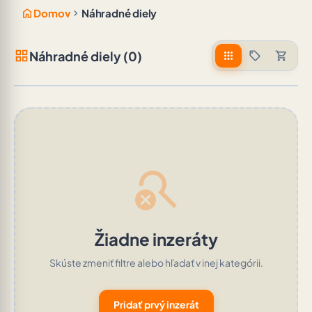
home
chevron_right
Domov
Náhradné diely
grid_view
Náhradné diely (0)
apps
sell
shopping_cart
search_off
Žiadne inzeráty
Skúste zmeniť filtre alebo hľadať v inej kategórii.
Pridať prvý inzerát