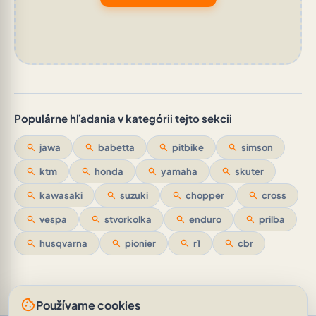
Populárne hľadania v kategórii tejto sekcii
search
jawa
search
babetta
search
pitbike
search
simson
search
ktm
search
honda
search
yamaha
search
skuter
search
kawasaki
search
suzuki
search
chopper
search
cross
search
vespa
search
stvorkolka
search
enduro
search
prilba
search
husqvarna
search
pionier
search
r1
search
cbr
cookie
Používame cookies