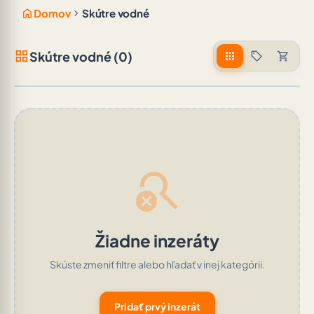
home
chevron_right
Domov
Skútre vodné
grid_view
Skútre vodné (0)
apps
sell
shopping_cart
search_off
Žiadne inzeráty
Skúste zmeniť filtre alebo hľadať v inej kategórii.
Pridať prvý inzerát