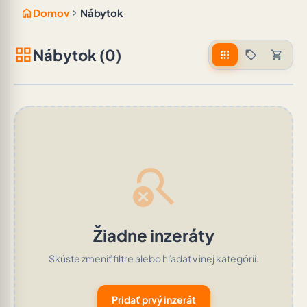
home
chevron_right
Domov
Nábytok
grid_view
Nábytok (0)
apps
sell
shopping_cart
search_off
Žiadne inzeráty
Skúste zmeniť filtre alebo hľadať v inej kategórii.
Pridať prvý inzerát