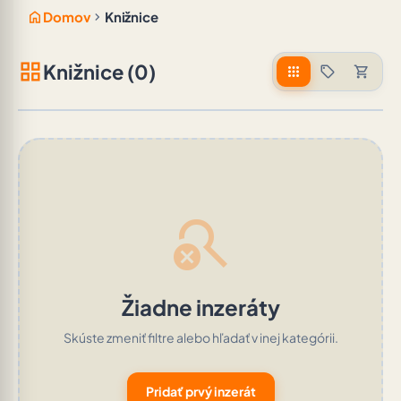
home
chevron_right
Domov
Knižnice
grid_view
Knižnice (0)
apps
sell
shopping_cart
search_off
Žiadne inzeráty
Skúste zmeniť filtre alebo hľadať v inej kategórii.
Pridať prvý inzerát