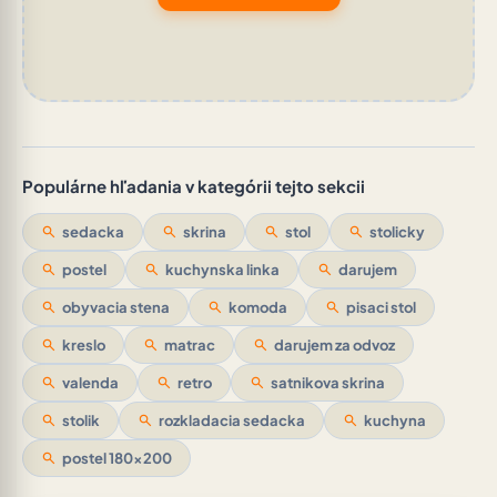
Populárne hľadania v kategórii tejto sekcii
search
sedacka
search
skrina
search
stol
search
stolicky
search
postel
search
kuchynska linka
search
darujem
search
obyvacia stena
search
komoda
search
pisaci stol
search
kreslo
search
matrac
search
darujem za odvoz
search
valenda
search
retro
search
satnikova skrina
search
stolik
search
rozkladacia sedacka
search
kuchyna
search
postel 180x200