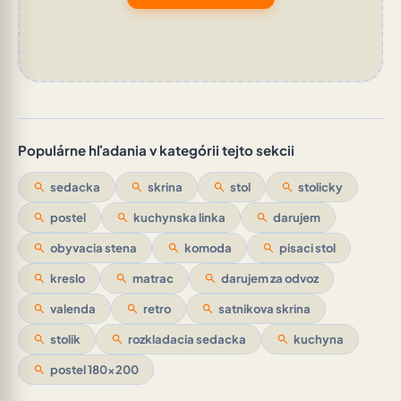
Populárne hľadania v kategórii tejto sekcii
search
sedacka
search
skrina
search
stol
search
stolicky
search
postel
search
kuchynska linka
search
darujem
search
obyvacia stena
search
komoda
search
pisaci stol
search
kreslo
search
matrac
search
darujem za odvoz
search
valenda
search
retro
search
satnikova skrina
search
stolik
search
rozkladacia sedacka
search
kuchyna
search
postel 180x200