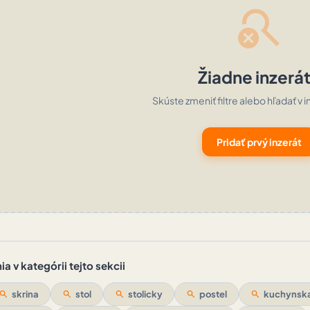
search_off
Žiadne inzerá
Skúste zmeniť filtre alebo hľadať v i
Pridať prvý inzerát
a v kategórii tejto sekcii
search
skrina
search
stol
search
stolicky
search
postel
search
kuchynska