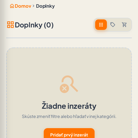
home
chevron_right
Domov
Doplnky
grid_view
Doplnky (0)
apps
sell
shopping_cart
search_off
Žiadne inzeráty
Skúste zmeniť filtre alebo hľadať v inej kategórii.
Pridať prvý inzerát