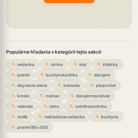
Populárne hľadania v kategórii tejto sekcii
search
sedacka
search
skrina
search
stol
search
stolicky
search
postel
search
kuchynska linka
search
darujem
search
obyvacia stena
search
komoda
search
pisaci stol
search
kreslo
search
matrac
search
darujem za odvoz
search
valenda
search
retro
search
satnikova skrina
search
stolik
search
rozkladacia sedacka
search
kuchyna
search
postel 180x200