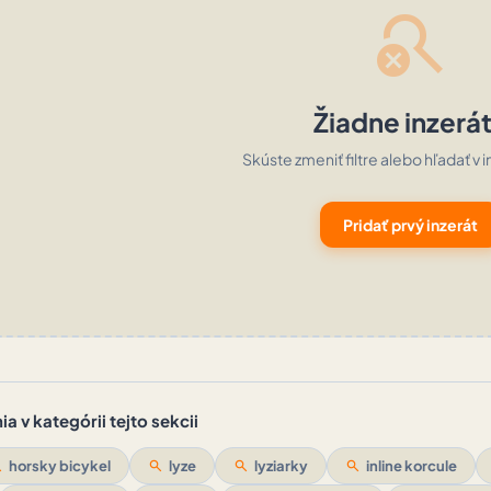
search_off
Žiadne inzerá
Skúste zmeniť filtre alebo hľadať v i
Pridať prvý inzerát
a v kategórii tejto sekcii
ch
horsky bicykel
search
lyze
search
lyziarky
search
inline korcule