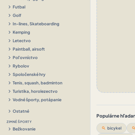
chevron_right
Futbal
chevron_right
Golf
chevron_right
In-lines, Skateboarding
chevron_right
Kemping
chevron_right
Letectvo
chevron_right
Paintball, airsoft
chevron_right
Poľovníctvo
chevron_right
Rybolov
chevron_right
Spoločenské hry
chevron_right
Tenis, squash, badminton
chevron_right
Turistika, horolezectvo
chevron_right
Vodné športy, potápanie
chevron_right
Ostatné
Populárne hľadani
ZIMNÉ ŠPORTY
chevron_right
search
bicykel
sear
Bežkovanie