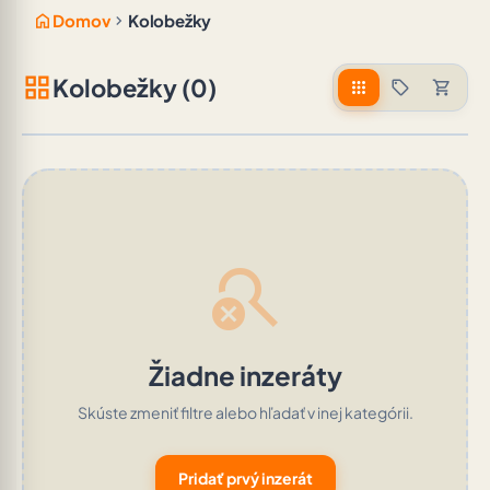
home
chevron_right
Domov
Kolobežky
grid_view
Kolobežky (0)
apps
sell
shopping_cart
search_off
Žiadne inzeráty
Skúste zmeniť filtre alebo hľadať v inej kategórii.
Pridať prvý inzerát