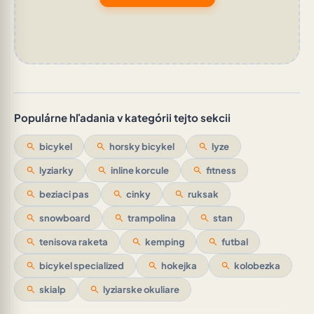
Populárne hľadania v kategórii tejto sekcii
search
bicykel
search
horsky bicykel
search
lyze
search
lyziarky
search
inline korcule
search
fitness
search
beziaci pas
search
cinky
search
ruksak
search
snowboard
search
trampolina
search
stan
search
tenisova raketa
search
kemping
search
futbal
search
bicykel specialized
search
hokejka
search
kolobezka
search
skialp
search
lyziarske okuliare