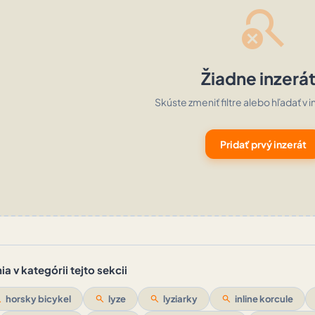
search_off
Žiadne inzerá
Skúste zmeniť filtre alebo hľadať v i
Pridať prvý inzerát
a v kategórii tejto sekcii
ch
horsky bicykel
search
lyze
search
lyziarky
search
inline korcule