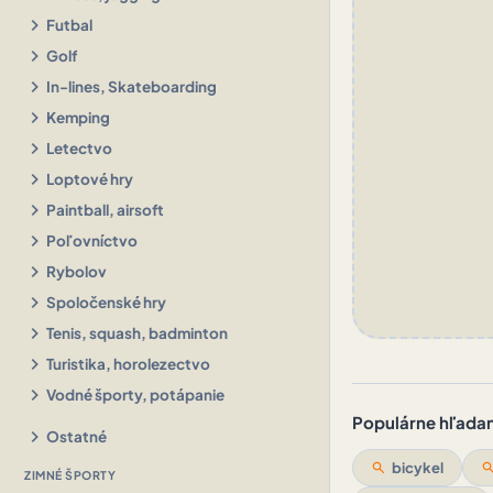
chevron_right
Futbal
chevron_right
Golf
chevron_right
In-lines, Skateboarding
chevron_right
Kemping
chevron_right
Letectvo
chevron_right
Loptové hry
chevron_right
Paintball, airsoft
chevron_right
Poľovníctvo
chevron_right
Rybolov
chevron_right
Spoločenské hry
chevron_right
Tenis, squash, badminton
chevron_right
Turistika, horolezectvo
chevron_right
Vodné športy, potápanie
Populárne hľadani
chevron_right
Ostatné
search
bicykel
sear
ZIMNÉ ŠPORTY