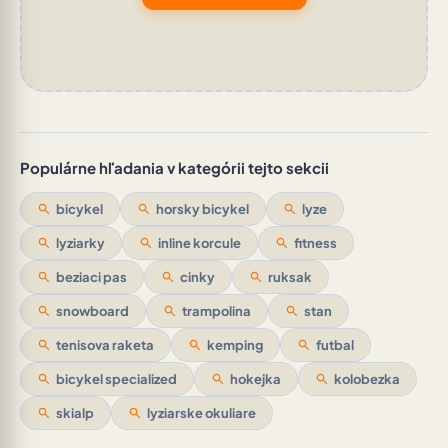
Populárne hľadania v kategórii tejto sekcii
search
bicykel
search
horsky bicykel
search
lyze
search
lyziarky
search
inline korcule
search
fitness
search
beziaci pas
search
cinky
search
ruksak
search
snowboard
search
trampolina
search
stan
search
tenisova raketa
search
kemping
search
futbal
search
bicykel specialized
search
hokejka
search
kolobezka
search
skialp
search
lyziarske okuliare