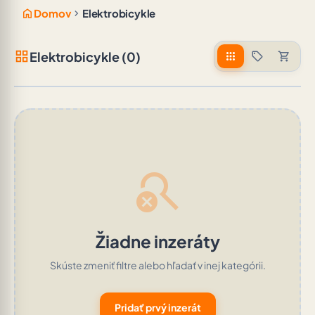
home
chevron_right
Domov
Elektrobicykle
grid_view
Elektrobicykle (0)
apps
sell
shopping_cart
search_off
Žiadne inzeráty
Skúste zmeniť filtre alebo hľadať v inej kategórii.
Pridať prvý inzerát