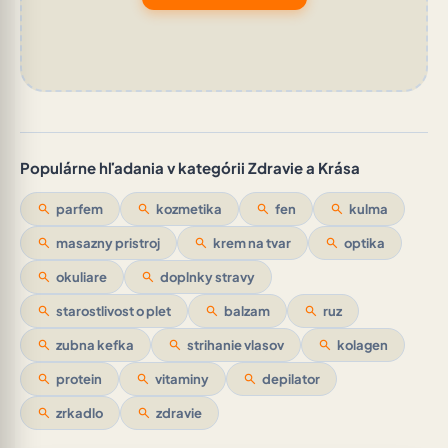
Populárne hľadania v kategórii Zdravie a Krása
search
parfem
search
kozmetika
search
fen
search
kulma
search
masazny pristroj
search
krem na tvar
search
optika
search
okuliare
search
doplnky stravy
search
starostlivost o plet
search
balzam
search
ruz
search
zubna kefka
search
strihanie vlasov
search
kolagen
search
protein
search
vitaminy
search
depilator
search
zrkadlo
search
zdravie