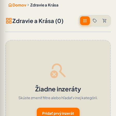
home
chevron_right
Domov
Zdravie a Krása
grid_view
Zdravie a Krása (0)
apps
sell
shopping_cart
search_off
Žiadne inzeráty
Skúste zmeniť filtre alebo hľadať v inej kategórii.
Pridať prvý inzerát