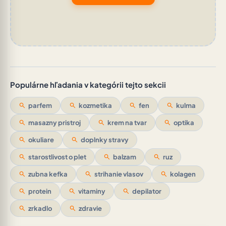
Populárne hľadania v kategórii tejto sekcii
search
parfem
search
kozmetika
search
fen
search
kulma
search
masazny pristroj
search
krem na tvar
search
optika
search
okuliare
search
doplnky stravy
search
starostlivost o plet
search
balzam
search
ruz
search
zubna kefka
search
strihanie vlasov
search
kolagen
search
protein
search
vitaminy
search
depilator
search
zrkadlo
search
zdravie