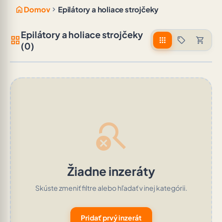
home
chevron_right
Domov
Epilátory a holiace strojčeky
Epilátory a holiace strojčeky
grid_view
apps
sell
shopping_cart
(0)
search_off
Žiadne inzeráty
Skúste zmeniť filtre alebo hľadať v inej kategórii.
Pridať prvý inzerát