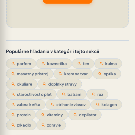
Populárne hľadania v kategórii tejto sekcii
search
parfem
search
kozmetika
search
fen
search
kulma
search
masazny pristroj
search
krem na tvar
search
optika
search
okuliare
search
doplnky stravy
search
starostlivost o plet
search
balzam
search
ruz
search
zubna kefka
search
strihanie vlasov
search
kolagen
search
protein
search
vitaminy
search
depilator
search
zrkadlo
search
zdravie