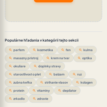
Populárne hľadania v kategórii tejto sekcii
search
parfem
search
kozmetika
search
fen
search
kulma
search
masazny pristroj
search
krem na tvar
search
optika
search
okuliare
search
doplnky stravy
search
starostlivost o plet
search
balzam
search
ruz
search
zubna kefka
search
strihanie vlasov
search
kolagen
search
protein
search
vitaminy
search
depilator
search
zrkadlo
search
zdravie