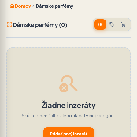
home
chevron_right
Domov
Dámske parfémy
grid_view
Dámske parfémy (0)
apps
sell
shopping_cart
search_off
Žiadne inzeráty
Skúste zmeniť filtre alebo hľadať v inej kategórii.
Pridať prvý inzerát