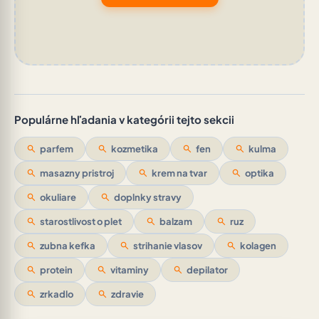
Populárne hľadania v kategórii tejto sekcii
search
parfem
search
kozmetika
search
fen
search
kulma
search
masazny pristroj
search
krem na tvar
search
optika
search
okuliare
search
doplnky stravy
search
starostlivost o plet
search
balzam
search
ruz
search
zubna kefka
search
strihanie vlasov
search
kolagen
search
protein
search
vitaminy
search
depilator
search
zrkadlo
search
zdravie