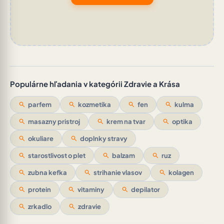
Populárne hľadania v kategórii Zdravie a Krása
search
parfem
search
kozmetika
search
fen
search
kulma
search
masazny pristroj
search
krem na tvar
search
optika
search
okuliare
search
doplnky stravy
search
starostlivost o plet
search
balzam
search
ruz
search
zubna kefka
search
strihanie vlasov
search
kolagen
search
protein
search
vitaminy
search
depilator
search
zrkadlo
search
zdravie