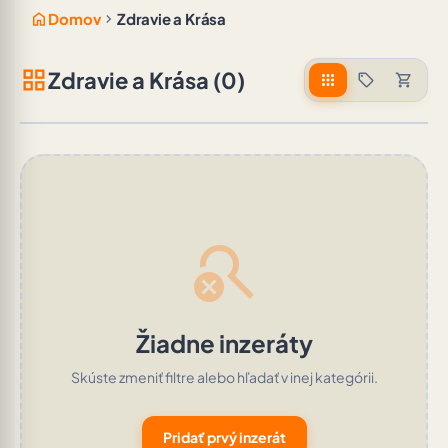
home
chevron_right
Domov
Zdravie a Krása
grid_view
Zdravie a Krása (0)
apps
sell
shopping_cart
search_off
Žiadne inzeráty
Skúste zmeniť filtre alebo hľadať v inej kategórii.
Pridať prvý inzerát