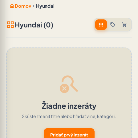
home
chevron_right
Domov
Hyundai
grid_view
Hyundai (0)
apps
sell
shopping_cart
search_off
Žiadne inzeráty
Skúste zmeniť filtre alebo hľadať v inej kategórii.
Pridať prvý inzerát