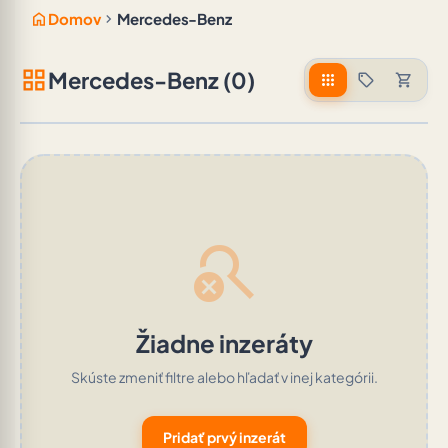
home
chevron_right
Domov
Mercedes-Benz
grid_view
Mercedes-Benz (0)
apps
sell
shopping_cart
search_off
Žiadne inzeráty
Skúste zmeniť filtre alebo hľadať v inej kategórii.
Pridať prvý inzerát