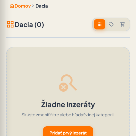
home
chevron_right
Domov
Dacia
grid_view
Dacia (0)
apps
sell
shopping_cart
search_off
Žiadne inzeráty
Skúste zmeniť filtre alebo hľadať v inej kategórii.
Pridať prvý inzerát