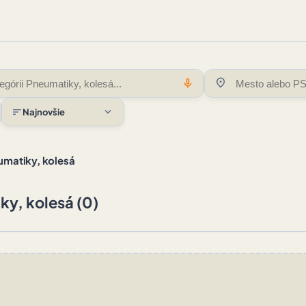
location_on
mic
expand_more
sort
Najnovšie
umatiky, kolesá
y, kolesá (0)