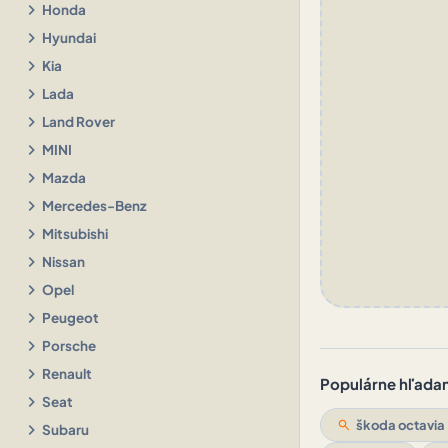
chevron_right
Honda
chevron_right
Hyundai
chevron_right
Kia
chevron_right
Lada
chevron_right
Land Rover
chevron_right
MINI
chevron_right
Mazda
chevron_right
Mercedes-Benz
chevron_right
Mitsubishi
chevron_right
Nissan
chevron_right
Opel
chevron_right
Peugeot
chevron_right
Porsche
chevron_right
Renault
Populárne hľadani
chevron_right
Seat
search
škoda octavia
chevron_right
Subaru