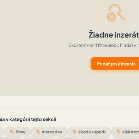
search_off
Žiadne inzerá
Skúste zmeniť filtre alebo hľadať v i
Pridať prvý inzerát
a v kategórii tejto sekcii
search
Bmw
search
mercedes
search
skoda superb
search
elektrom