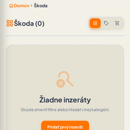
home
chevron_right
Domov
Škoda
grid_view
Škoda (0)
apps
sell
shopping_cart
search_off
Žiadne inzeráty
Skúste zmeniť filtre alebo hľadať v inej kategórii.
Pridať prvý inzerát