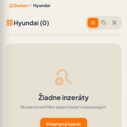
home
chevron_right
Domov
Hyundai
grid_view
Hyundai (0)
apps
sell
shopping_cart
search_off
Žiadne inzeráty
Skúste zmeniť filtre alebo hľadať v inej kategórii.
Pridať prvý inzerát