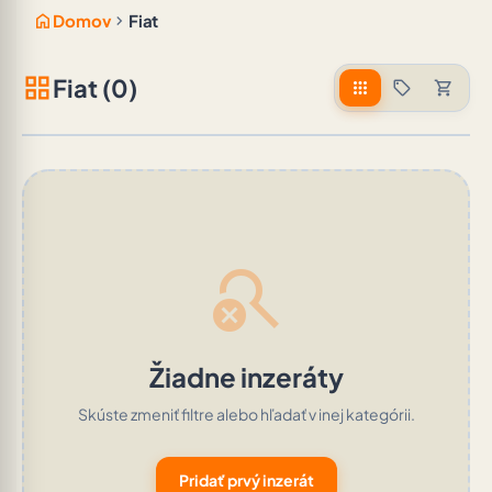
home
chevron_right
Domov
Fiat
grid_view
Fiat (0)
apps
sell
shopping_cart
search_off
Žiadne inzeráty
Skúste zmeniť filtre alebo hľadať v inej kategórii.
Pridať prvý inzerát