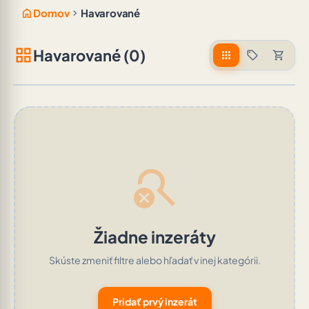
home
chevron_right
Domov
Havarované
grid_view
Havarované (0)
apps
sell
shopping_cart
search_off
Žiadne inzeráty
Skúste zmeniť filtre alebo hľadať v inej kategórii.
Pridať prvý inzerát