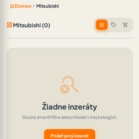
home
chevron_right
Domov
Mitsubishi
grid_view
Mitsubishi (0)
apps
sell
shopping_cart
search_off
Žiadne inzeráty
Skúste zmeniť filtre alebo hľadať v inej kategórii.
Pridať prvý inzerát