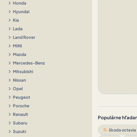
chevron_right
Honda
chevron_right
Hyundai
chevron_right
Kia
chevron_right
Lada
chevron_right
Land Rover
chevron_right
MINI
chevron_right
Mazda
chevron_right
Mercedes-Benz
chevron_right
Mitsubishi
chevron_right
Nissan
chevron_right
Opel
chevron_right
Peugeot
chevron_right
Porsche
chevron_right
Renault
Populárne hľadani
chevron_right
Subaru
search
škoda octavia
chevron_right
Suzuki