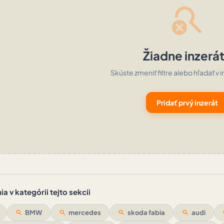
search_off
Žiadne inzerá
Skúste zmeniť filtre alebo hľadať v i
Pridať prvý inzerát
a v kategórii tejto sekcii
search
BMW
search
mercedes
search
skoda fabia
search
audi
s