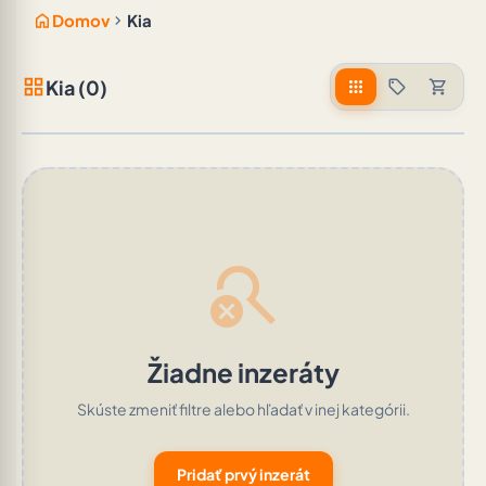
home
chevron_right
Domov
Kia
grid_view
Kia (0)
apps
sell
shopping_cart
search_off
Žiadne inzeráty
Skúste zmeniť filtre alebo hľadať v inej kategórii.
Pridať prvý inzerát