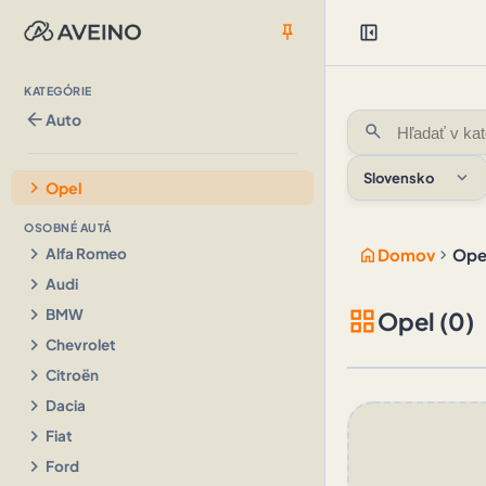
push_pin
left_panel_close
KATEGÓRIE
arrow_back
Auto
search
expand_more
Slovensko
chevron_right
Opel
OSOBNÉ AUTÁ
chevron_right
home
chevron_right
Alfa Romeo
Domov
Ope
chevron_right
Audi
chevron_right
grid_view
BMW
Opel (0)
chevron_right
Chevrolet
chevron_right
Citroën
chevron_right
Dacia
chevron_right
Fiat
chevron_right
Ford