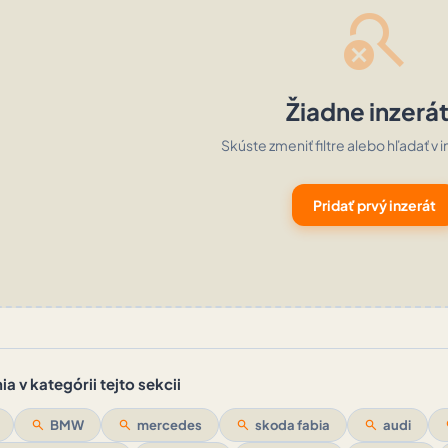
search_off
Žiadne inzerá
Skúste zmeniť filtre alebo hľadať v i
Pridať prvý inzerát
a v kategórii tejto sekcii
search
BMW
search
mercedes
search
skoda fabia
search
audi
s