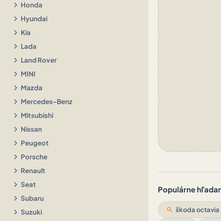
chevron_right
Honda
chevron_right
Hyundai
chevron_right
Kia
chevron_right
Lada
chevron_right
Land Rover
chevron_right
MINI
chevron_right
Mazda
chevron_right
Mercedes-Benz
chevron_right
Mitsubishi
chevron_right
Nissan
chevron_right
Peugeot
chevron_right
Porsche
chevron_right
Renault
chevron_right
Seat
Populárne hľadani
chevron_right
Subaru
search
škoda octavia
chevron_right
Suzuki